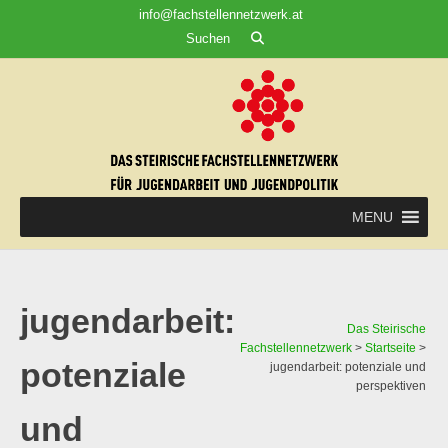
Skip
info@fachstellennetzwerk.at
to
Suchen
content
MENU
jugendarbeit:
Das Steirische
Fachstellennetzwerk
>
Startseite
>
potenziale
jugendarbeit: potenziale und
perspektiven
und