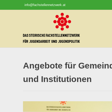
Skip
info@fachstellennetzwerk.at
to
content
Angebote für Gemein
und Institutionen