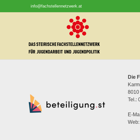
Skip
info@fachstellennetzwerk.at
to
content
Die F
Karme
8010
Tel.:
E-Mai
Web