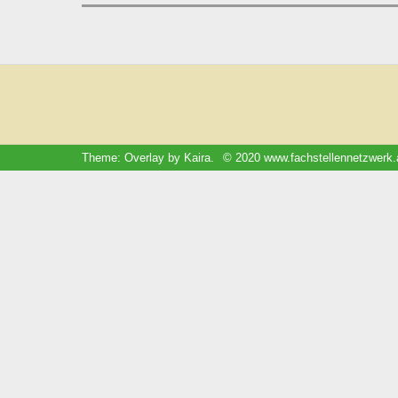
Theme: Overlay by
Kaira
.
© 2020 www.fachstellennetzwerk.